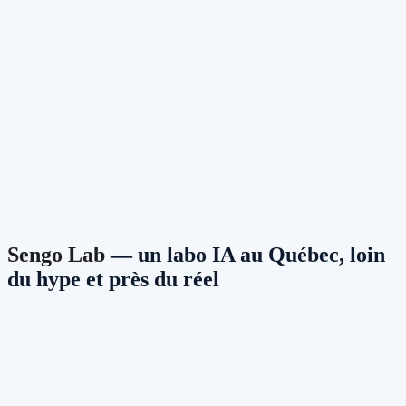
Événements
Témoignages
Conférences en entreprise
Commanditaires
Sengo
FR
EN
Découvre la 2e édition
→
Menu
Sengo Lab
— un labo IA au Québec, loin
du hype et près du réel