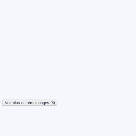
Anthony Delwaide
Account Manager @ Multitel
Marie-Pier Gagnon
Directrice adjointe @ Novo
Marc-Antoine Gagnon
Président @ Chez Mag
Voir plus de témoignages (8)